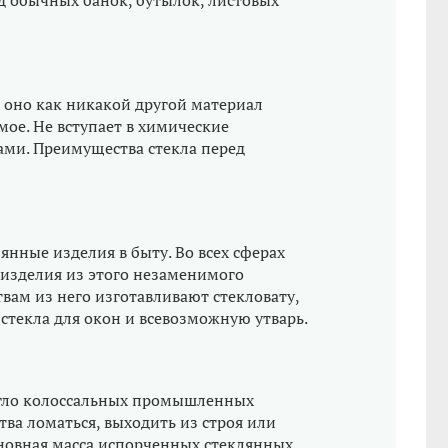
д обычных банок, бутылок, листовых
 оно как никакой другой материал
мое. Не вступает в химические
ами. Преимущества стекла перед
янные изделия в быту. Во всех сферах
изделия из этого незаменимого
вам из него изготавливают стекловату,
 стекла для окон и всевозможную утварь.
игло колоссальных промышленных
тва ломаться, выходить из строя или
сновная масса испорченных стеклянных