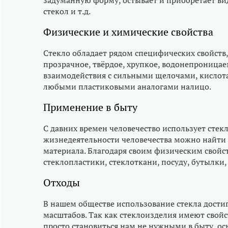
задуманную форму, остывает и приобретает ви
стекол и т.д.
Физические и химические свойства
Стекло обладает рядом специфических свойств,
прозрачное, твёрдое, хрупкое, водонепроницае
взаимодействия с сильными щелочами, кислот
любыми пластиковыми аналогами налицо.
Применение в быту
С давних времен человечество использует стекл
жизнедеятельности человечества можно найти 
материала. Благодаря своим физическим свойст
стеклопластики, стеклоткани, посуду, бутылки,
Отходы
В нашем обществе использование стекла дост
масштабов. Так как стеклоизделия имеют свойс
просто становиться нам не нужными в быту, о