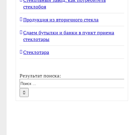
Стекольный завод: как потребитель
стеклобоя
Продукция из вторичного стекла
Сдаем бутылки и банки в пункт приема
стеклотары
Стеклотара
Результат поиска: