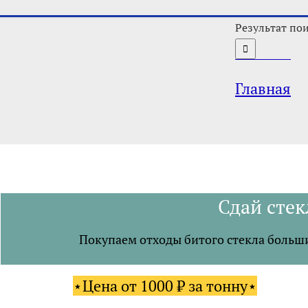
Результат пои
Главная
Сдай сте
Покупаем отходы битого стекла больши
⋆Цена от 1000 ₽ за тонну⋆