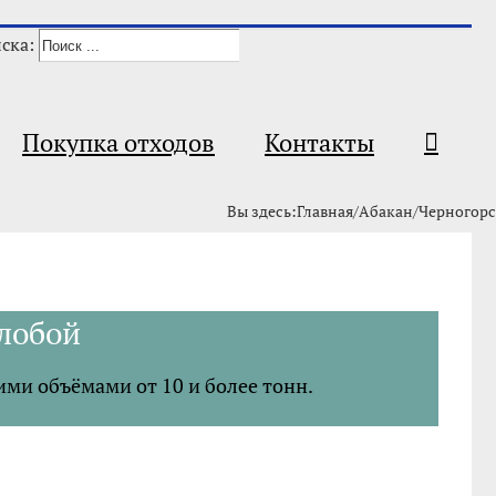
ска:
Покупка отходов
Контакты
Вы здесь
:
Главная
/
Абакан
/
Черногор
клобой
ми объёмами от 10 и более тонн.