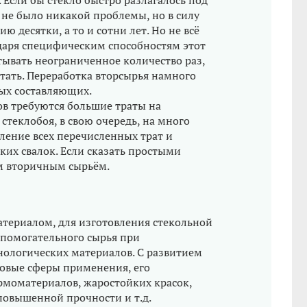
 Если бы стекло быстро разлагалось под
 не было никакой проблемы, но в силу
ю десятки, а то и сотни лет. Но не всё
годаря специфическим способностям этот
ывать неограниченное количество раз,
отать. Переработка вторсырья намного
ных составляющих.
в требуются большие траты на
стеклобоя, в свою очередь, на много
ление всех перечисленных трат и
ких свалок. Если сказать простыми
им вторичным сырьём.
атериалом, для изготовления стекольной
вспомогательного сырья при
нологических материалов. С развитием
новые сферы применения, его
рмоматериалов, жаростойких красок,
повышенной прочности и т.д.