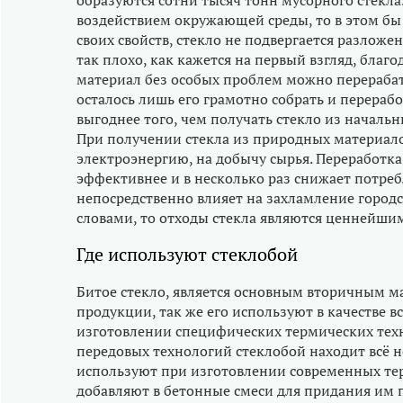
образуются сотни тысяч тонн мусорного стекла.
воздействием окружающей среды, то в этом бы
своих свойств, стекло не подвергается разложени
так плохо, как кажется на первый взгляд, бла
материал без особых проблем можно перерабат
осталось лишь его грамотно собрать и перераб
выгоднее того, чем получать стекло из началь
При получении стекла из природных материало
электроэнергию, на добычу сырья. Переработка 
эффективнее и в несколько раз снижает потреб
непосредственно влияет на захламление городс
словами, то отходы стекла являются ценнейш
Где используют стеклобой
Битое стекло, является основным вторичным м
продукции, так же его используют в качестве 
изготовлении специфических термических тех
передовых технологий стеклобой находит всё 
используют при изготовлении современных те
добавляют в бетонные смеси для придания им 