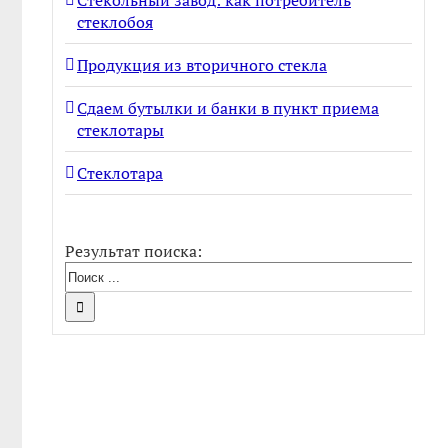
Стекольный завод: как потребитель
стеклобоя
Продукция из вторичного стекла
Сдаем бутылки и банки в пункт приема
стеклотары
Стеклотара
Результат поиска: